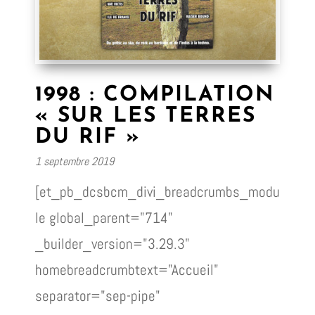
1998 : COMPILATION
« SUR LES TERRES
DU RIF »
1 septembre 2019
[et_pb_dcsbcm_divi_breadcrumbs_modu
le global_parent="714"
_builder_version="3.29.3"
homebreadcrumbtext="Accueil"
separator="sep-pipe"