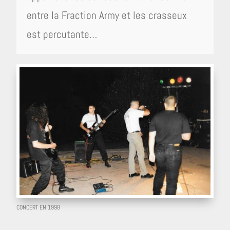
entre la Fraction Army et les crasseux
est percutante…
CONCERT EN 1998