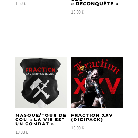
1,50
€
« RECONQUÊTE »
18,00
€
MASQUE/TOUR DE
FRACTION XXV
COU « LA VIE EST
(DIGIPACK)
UN COMBAT »
18,00
€
18,00
€