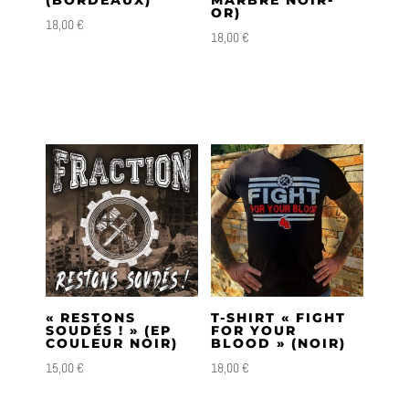
(BORDEAUX)
MARBRE NOIR-
OR)
18,00
€
18,00
€
« RESTONS
T-SHIRT « FIGHT
SOUDÉS ! » (EP
FOR YOUR
COULEUR NOIR)
BLOOD » (NOIR)
15,00
€
18,00
€