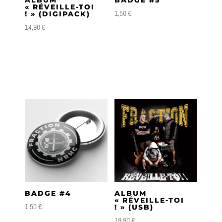
ALBUM
BADGE #5
« RÉVEILLE-TOI
1,50
€
! » (DIGIPACK)
14,90
€
BADGE #4
ALBUM
« RÉVEILLE-TOI
1,50
€
! » (USB)
19,90
€