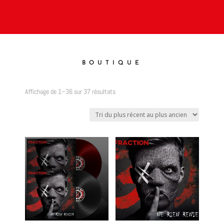
BOUTIQUE
Trié
Affichage de 1–36 sur 37 résultats
du
plus
récent
au
plus
ancien