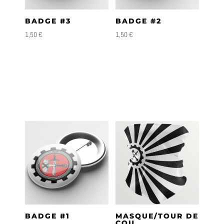
BADGE #3
BADGE #2
1,50
€
1,50
€
BADGE #1
MASQUE/TOUR DE
COU