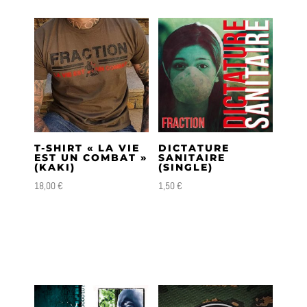
T-SHIRT « LA VIE
DICTATURE
EST UN COMBAT »
SANITAIRE
(KAKI)
(SINGLE)
18,00
€
1,50
€