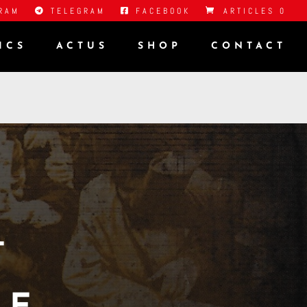
RAM
TELEGRAM
FACEBOOK
ARTICLES 0
ICS
ACTUS
SHOP
CONTACT
–