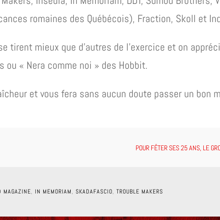
le Makers, Insedia, In Memoriam, DDT, Sumbu Brothers, Va
cances romaines des Québécois), Fraction, Skoll et Ind
 tirent mieux que d’autres de l’exercice et on appréci
s ou « Nera comme noi » des Hobbit.
 fraîcheur et vous fera sans aucun doute passer un bon
POUR FÊTER SES 25 ANS, LE GR
D MAGAZINE
,
IN MEMORIAM
,
SKADAFASCIO
,
TROUBLE MAKERS