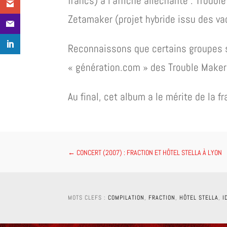
francs) à l’affiche alléchante : Troub
Zetamaker (projet hybride issu des va
Reconnaissons que certains groupes se
« génération.com » des Trouble Maker
Au final, cet album a le mérite de la
←
CONCERT (2007) : FRACTION ET HÔTEL STELLA À LYON
MOTS CLEFS :
COMPILATION
,
FRACTION
,
HÔTEL STELLA
,
I