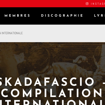
INSTAG
MEMBRES
DISCOGRAPHIE
LYR
N INTERNATIONALE
SKADAFASCIO 
COMPILATION