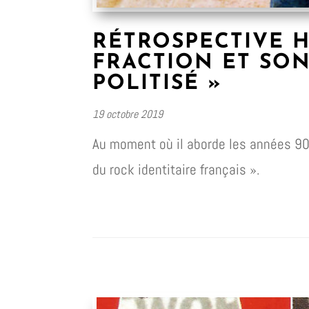
RÉTROSPECTIVE H
FRACTION ET SO
POLITISÉ »
19 octobre 2019
Au moment où il aborde les années 90, 
du rock identitaire français ».