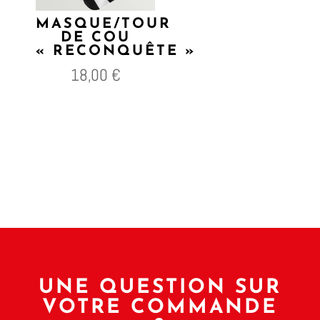
MASQUE/TOUR
DE COU
« RECONQUÊTE »
18,00
€
UNE QUESTION SUR
VOTRE COMMANDE