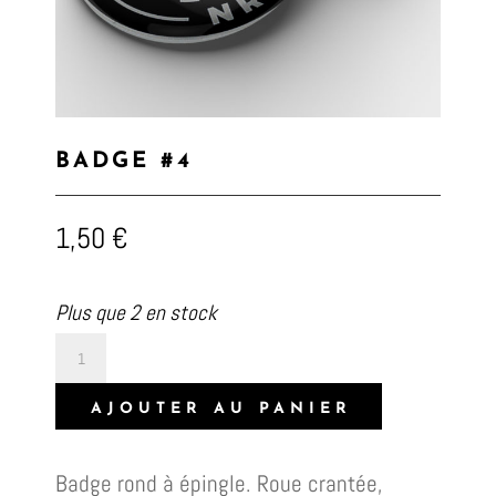
BADGE #4
1,50
€
Plus que 2 en stock
quantité
de
AJOUTER AU PANIER
Badge
#4
Badge rond à épingle. Roue crantée,