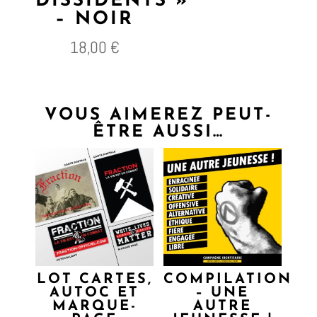
DISSIDENTS »
– NOIR
18,00
€
VOUS AIMEREZ PEUT-
ÊTRE AUSSI…
LOT CARTES,
COMPILATION
AUTOC ET
– UNE
MARQUE-
AUTRE