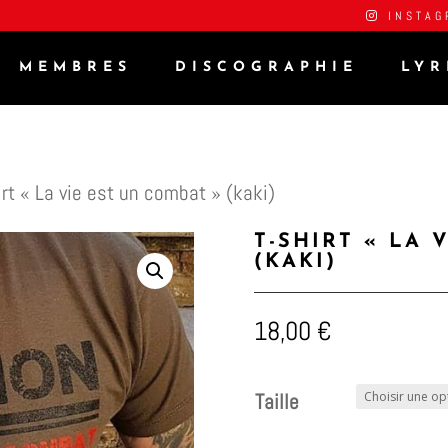
INSTAG
MEMBRES
DISCOGRAPHIE
LYR
irt « La vie est un combat » (kaki)
T-SHIRT « LA 
(KAKI)
18,00
€
Taille