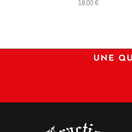
18,00
€
UNE QU