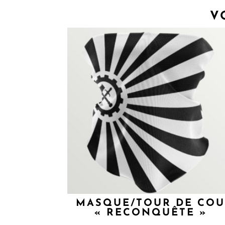
V
MASQUE/TOUR DE CO
« RECONQUÊTE »