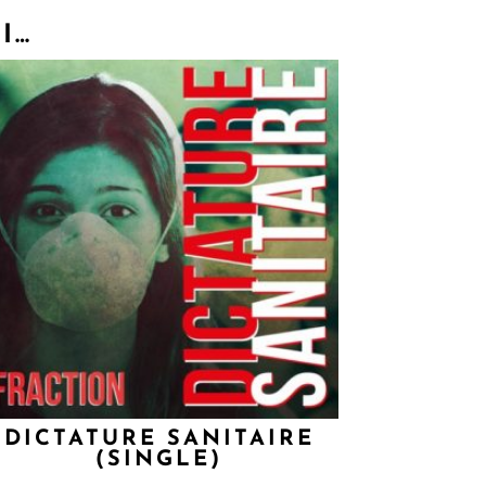
I…
DICTATURE SANITAIRE
(SINGLE)