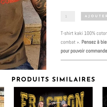
quantité
AJOUTE
de
T-
T-shirt kaki 100% coton,
shirt
combat ».
Pensez à bie
"La
pour pouvoir commande
vie
est
un
PRODUITS SIMILAIRES
combat"
(kaki)