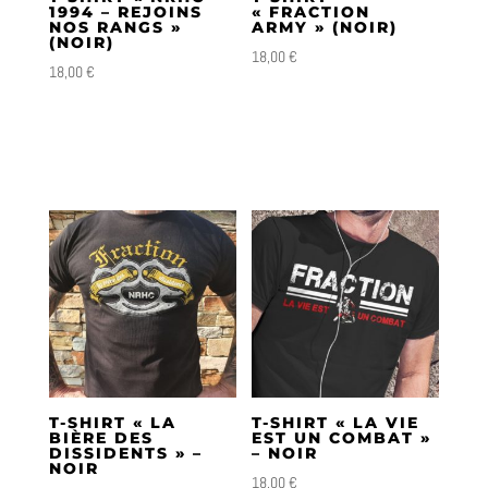
1994 – REJOINS
« FRACTION
NOS RANGS »
ARMY » (NOIR)
(NOIR)
18,00
€
18,00
€
T-SHIRT « LA
T-SHIRT « LA VIE
BIÈRE DES
EST UN COMBAT »
DISSIDENTS » –
– NOIR
NOIR
18,00
€