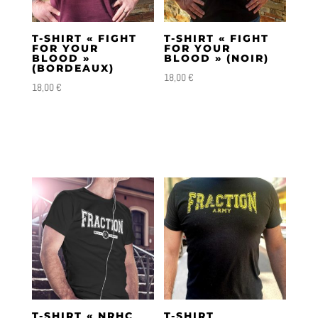
plus
ancien
T-SHIRT « FIGHT
T-SHIRT « FIGHT
FOR YOUR
FOR YOUR
BLOOD »
BLOOD » (NOIR)
(BORDEAUX)
18,00
€
18,00
€
T-SHIRT « NRHC
T-SHIRT