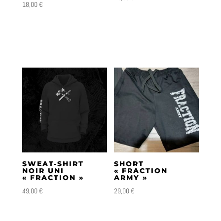
18,00
€
SWEAT-SHIRT
SHORT
NOIR UNI
« FRACTION
« FRACTION »
ARMY »
49,00
€
29,00
€