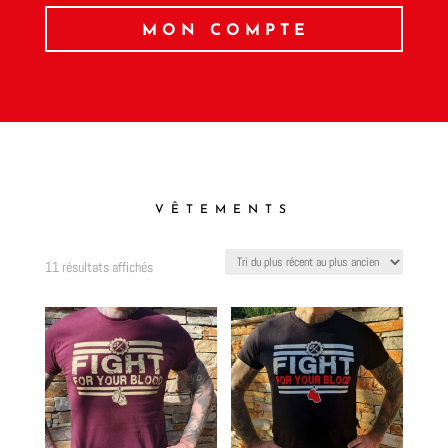
MON COMPTE
VÊTEMENTS
Trié
11 résultats affichés
du
plus
récent
au