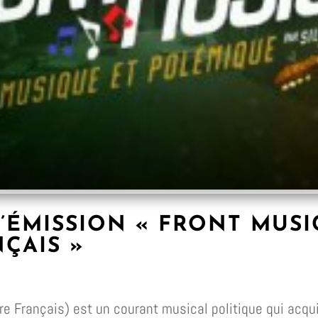
’ÉMISSION « FRONT MUSIC
NÇAIS »
ire Français) est un courant musical politique qui acqu