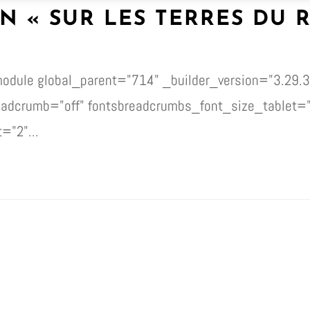
ON « SUR LES TERRES DU R
dule global_parent="714" _builder_version="3.29.3
readcrumb="off" fontsbreadcrumbs_font_size_tablet=
="2"...