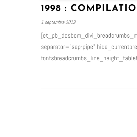
1998 : COMPILATI
1 septembre 2019
[et_pb_dcsbcm_divi_breadcrumbs_mo
separator="sep-pipe" hide_currentb
fontsbreadcrumbs_line_height_tablet