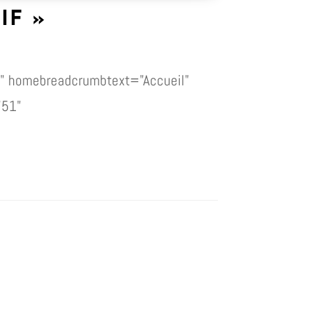
IF »
" homebreadcrumbtext="Accueil"
"51"