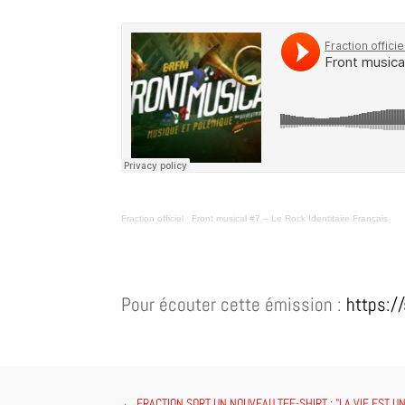
Fraction officiel
·
Front musical #7 – Le Rock Identitaire Français
Pour écouter cette émission :
https:/
←
FRACTION SORT UN NOUVEAU TEE-SHIRT : "LA VIE EST UN