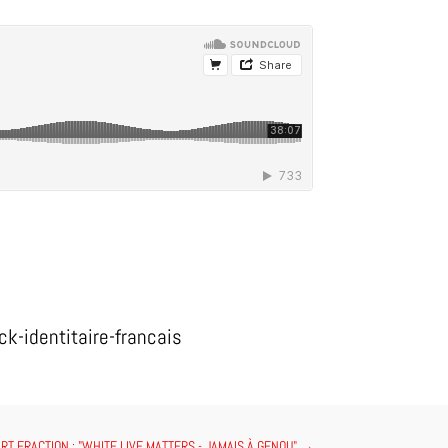
ck-identitaire-francais
RT FRACTION : "WHITE LIVE MATTERS - JAMAIS À GENOU"
→