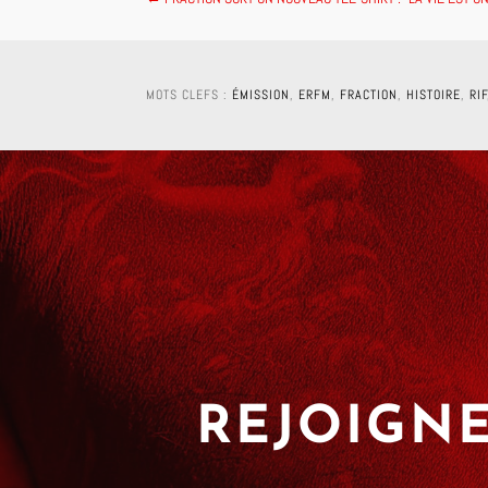
MOTS CLEFS :
ÉMISSION
,
ERFM
,
FRACTION
,
HISTOIRE
,
RI
REJOIGNE