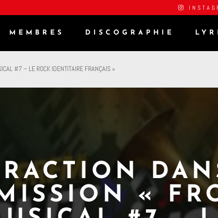
INSTAG
MEMBRES
DISCOGRAPHIE
LYR
ICAL #7 – LE ROCK IDENTITAIRE FRANÇAIS »
FRACTION DAN
ÉMISSION « FR