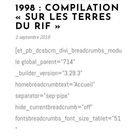
1998 : COMPILATION
« SUR LES TERRES
DU RIF »
1 septembre 2019
[et_pb_dcsbcm_divi_breadcrumbs_modu
le global_parent="714"
_builder_version="3.29.3"
homebreadcrumbtext="Accueil"
separator="sep-pipe"
hide_currentbreadcrumb="off"
fontsbreadcrumbs_font_size_tablet="51
"