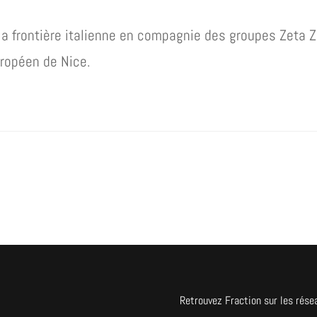
la frontière italienne en compagnie des groupes Zeta Z
ropéen de Nice.
Retrouvez Fraction sur les rése