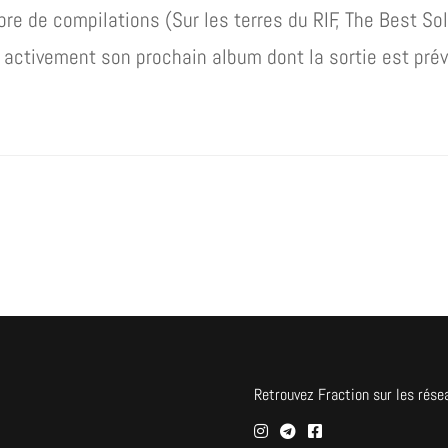
bre de compilations (Sur les terres du RIF, The Best S
re activement son prochain album dont la sortie est pré
Retrouvez Fraction sur les rése