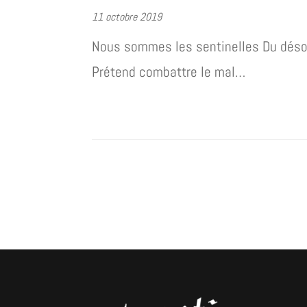
11 octobre 2019
Nous sommes les sentinelles Du désord
Prétend combattre le mal…