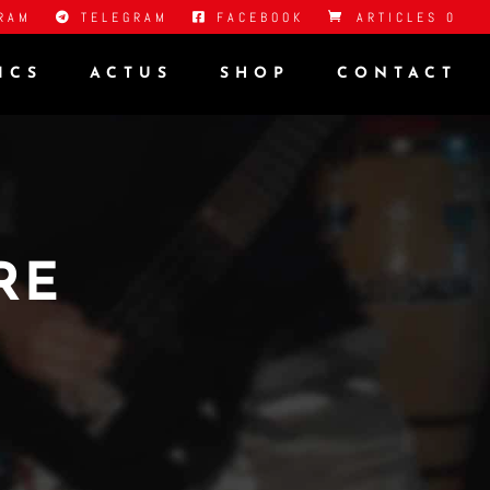
RAM
TELEGRAM
FACEBOOK
ARTICLES 0
ICS
ACTUS
SHOP
CONTACT
RE
L