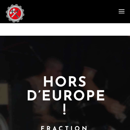
HORS
D’EUROPE
!
FRACTION