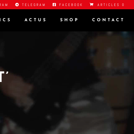
RAM
TELEGRAM
FACEBOOK
ARTICLES 0
ICS
ACTUS
SHOP
CONTACT
’