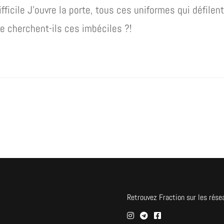
fficile J’ouvre la porte, tous ces uniformes qui défilen
ue cherchent-ils ces imbéciles ?!
Retrouvez Fraction sur les rése