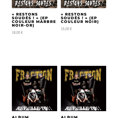
plus
ancien
« RESTONS
« RESTONS
SOUDÉS ! » (EP
SOUDÉS ! » (EP
COULEUR MARBRE
COULEUR NOIR)
NOIR-OR)
15,00
€
18,00
€
ALBUM
ALBUM