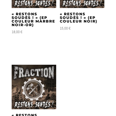
plus
ancien
« RESTONS
« RESTONS
SOUDÉS ! » (EP
SOUDÉS ! » (EP
COULEUR MARBRE
COULEUR NOIR)
NOIR-OR)
15,00
€
18,00
€
« RESTONS