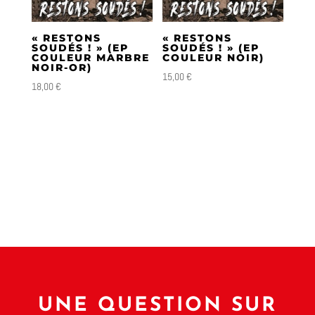
plus
ancien
« RESTONS
« RESTONS
SOUDÉS ! » (EP
SOUDÉS ! » (EP
COULEUR MARBRE
COULEUR NOIR)
NOIR-OR)
15,00
€
18,00
€
UNE QUESTION SUR