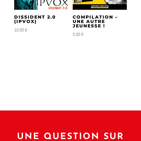
plus
ancien
DISSIDENT 2.0
COMPILATION –
(IPVOX)
UNE AUTRE
JEUNESSE !
10,00
€
5,00
€
UNE QUESTION SUR