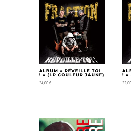
plus
récent
au
plus
ancien
ALBUM « RÉVEILLE-TOI
AL
! » (LP COULEUR JAUNE)
! »
24,00
€
22,0