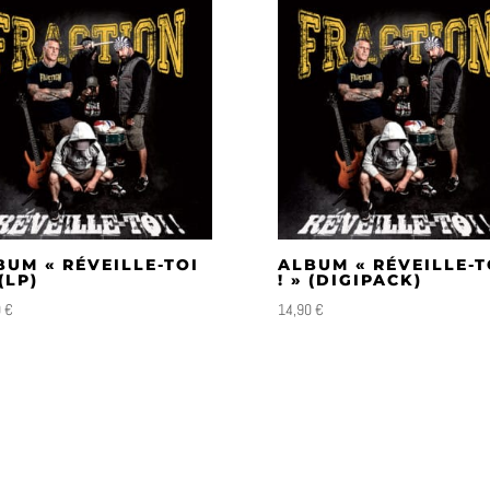
BUM « RÉVEILLE-TOI
ALBUM « RÉVEILLE-T
 (LP)
! » (DIGIPACK)
0
€
14,90
€