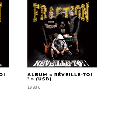
OI
ALBUM « RÉVEILLE-TOI
! » (USB)
19,90
€