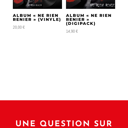
plus
ancien
ALBUM « NE RIEN
ALBUM « NE RIEN
RENIER » (VINYLE)
RENIER »
(DIGIPACK)
20,00
€
14,90
€
UNE QUESTION SUR