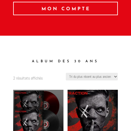
MON COMPTE
ALBUM DES 30 ANS
Trié
2 résultats affichés
du
plus
récent
au